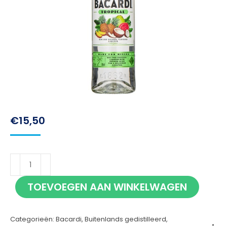
€
15,50
Bacardi
Tropical
TOEVOEGEN AAN WINKELWAGEN
70cl
aantal
Categorieën:
Bacardi
,
Buitenlands gedistilleerd
,