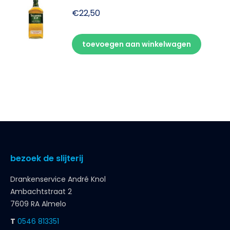
€
22,50
toevoegen aan winkelwagen
bezoek de slijterij
Drankenservice André Knol
Ambachtstraat 2
7609 RA Almelo
T
0546 813351