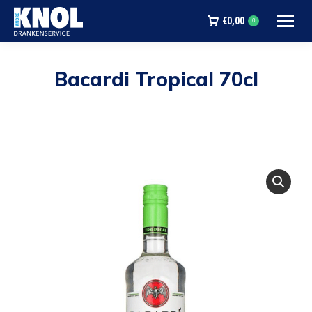
€
0,00
0
Bacardi Tropical 70cl
Je bent hier: