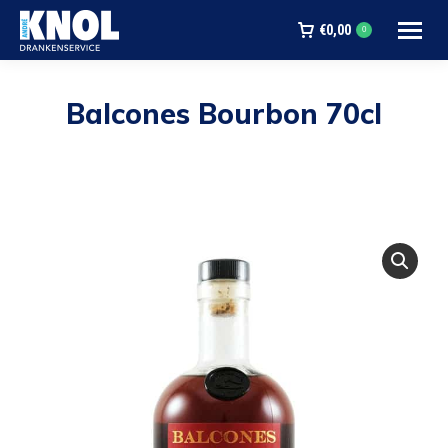
€
0,00
0
Balcones Bourbon 70cl
Je bent hier: