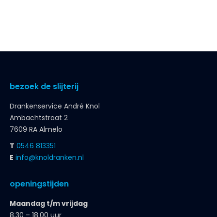
bezoek de slijterij
Drankenservice André Knol
Ambachtstraat 2
7609 RA Almelo
T
0546 813351
E
info@knoldranken.nl
openingstijden
Maandag t/m vrijdag
8.30 – 18.00 uur