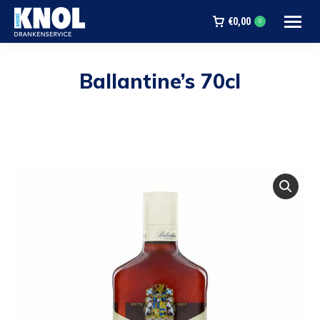
€
0,00
0
Ballantine’s 70cl
Je bent hier: