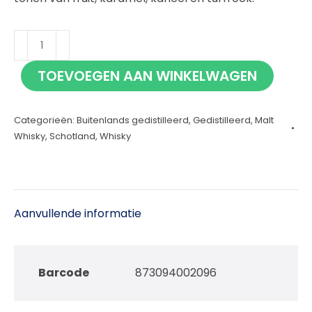
Edradour
Ballechin
TOEVOEGEN AAN WINKELWAGEN
10
jaar
Categorieën:
Buitenlands gedistilleerd
,
Gedistilleerd
,
Malt
70cl
Whisky
,
Schotland
,
Whisky
aantal
Aanvullende informatie
Barcode
873094002096