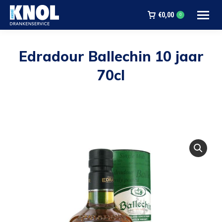
€
0,00
0
Edradour Ballechin 10 jaar
70cl
Je bent hier: