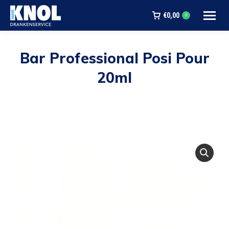
€
0,00
0
Bar Professional Posi Pour
20ml
Je bent hier: