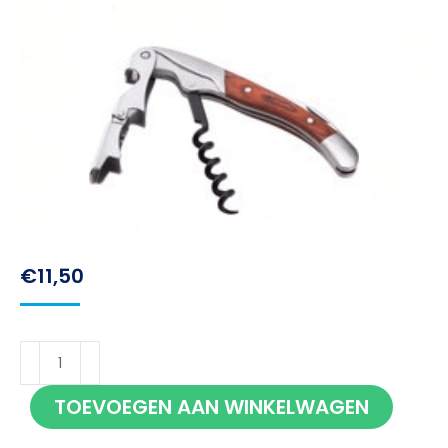
€
11,50
Bar
Professional
TOEVOEGEN AAN WINKELWAGEN
Sommelier
de