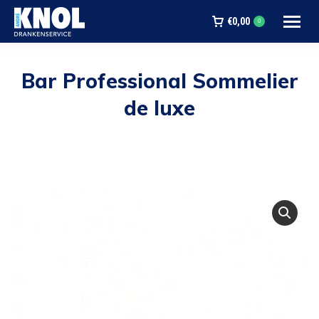
€
0,00
0
Bar Professional Sommelier
de luxe
Je bent hier: