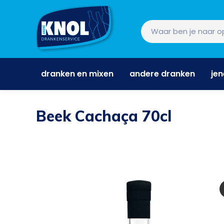
dranken en mixen
andere dranken
je
dranken en mixen
andere dranken
je
Beek Cachaça 70cl