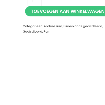
Cachaça
TOEVOEGEN AAN WINKELWAGEN
70cl
aantal
Categorieën:
Andere rum
,
Binnenlands gedistilleerd
,
Gedistilleerd
,
Rum