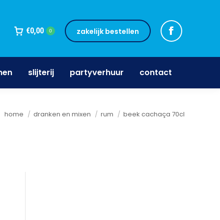
jnen
slijterij
partyverhuur
contact
€
0,00
zakelijk bestellen
0
nen
slijterij
partyverhuur
contact
Je bent hier:
home
dranken en mixen
rum
beek cachaça 70cl