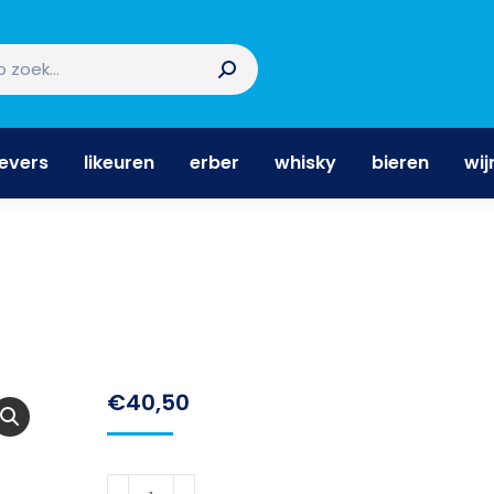
nevers
likeuren
erber
whisky
bieren
wi
nevers
likeuren
erber
whisky
bieren
wij
€
40,50
Beek