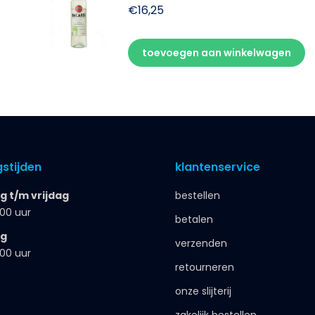
€
16,25
toevoegen aan winkelwagen
stijden
klantenservice
 t/m vrijdag
bestellen
.00 uur
betalen
ag
verzenden
.00 uur
retourneren
onze slijterij
zakelijk bestellen