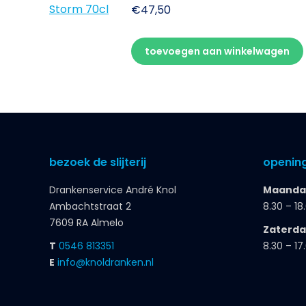
€
47,50
toevoegen aan winkelwagen
bezoek de slijterij
opening
Drankenservice André Knol
Maandag
Ambachtstraat 2
8.30 – 18
7609 RA Almelo
Zaterd
T
0546 813351
8.30 – 17
E
info@knoldranken.nl