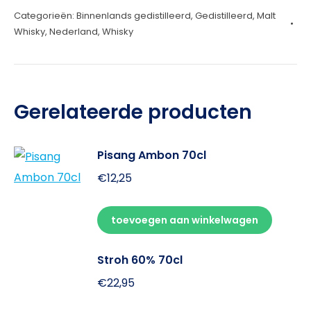
Categorieën:
Binnenlands gedistilleerd
,
Gedistilleerd
,
Malt
70cl
Whisky
,
Nederland
,
Whisky
aantal
Gerelateerde producten
Pisang Ambon 70cl
€
12,25
toevoegen aan winkelwagen
Stroh 60% 70cl
€
22,95