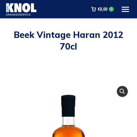
€
0,00
0
Beek Vintage Haran 2012
70cl
Je bent hier: