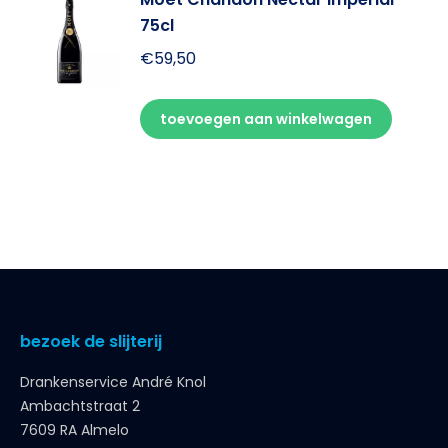
75cl
€
59,50
toevoegen aan winkelwagen
bezoek de slijterij
Drankenservice André Knol
Ambachtstraat 2
7609 RA Almelo