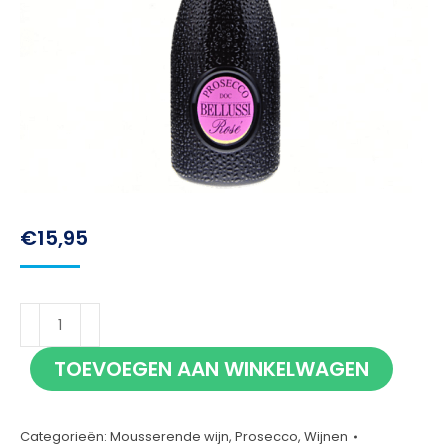
€
15,95
Bellussì
Rosé
TOEVOEGEN AAN WINKELWAGEN
75cl
aantal
Categorieën:
Mousserende wijn
,
Prosecco
,
Wijnen