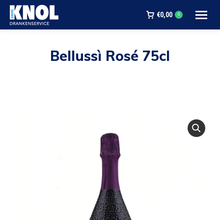
€
0,00
0
Bellussì Rosé 75cl
Je bent hier: