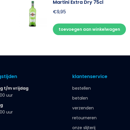
Martini Extra Dry 75cl
€
9,95
toevoegen aan winkelwagen
stijden
klantenservice
 t/m vrijdag
bestellen
.00 uur
betalen
ag
verzenden
.00 uur
retourneren
onze slijterij