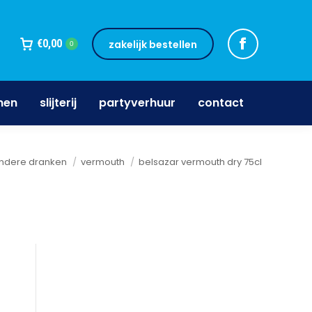
jnen
slijterij
partyverhuur
contact
€
0,00
zakelijk bestellen
0
nen
slijterij
partyverhuur
contact
ier:
ndere dranken
vermouth
belsazar vermouth dry 75cl