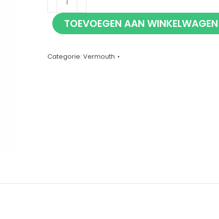
Vermouth
TOEVOEGEN AAN WINKELWAGEN
Dry
75cl
aantal
Categorie:
Vermouth