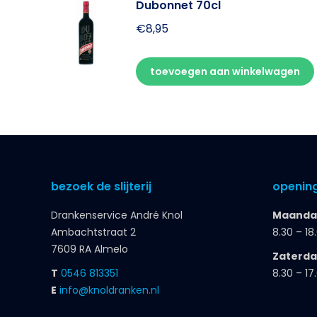
Dubonnet 70cl
€
8,95
toevoegen aan winkelwagen
bezoek de slijterij
opening
Drankenservice André Knol
Maandag
Ambachtstraat 2
8.30 – 18
7609 RA Almelo
Zaterd
T
0546 813351
8.30 – 17
E
info@knoldranken.nl