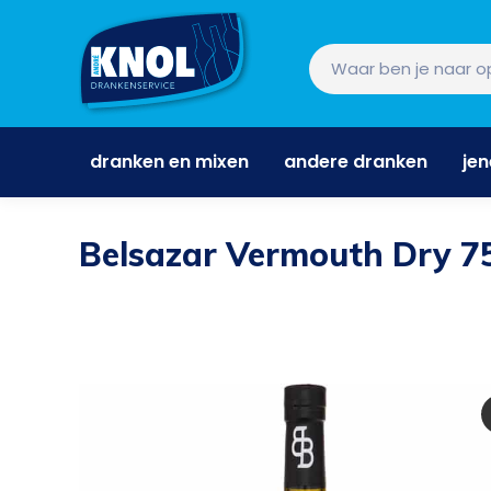
dranken en mixen
andere dranken
je
dranken en mixen
andere dranken
je
Belsazar Vermouth Dry 75