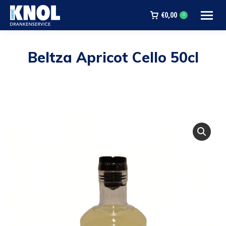
€
0,00
0
Beltza Apricot Cello 50cl
Je bent hier: