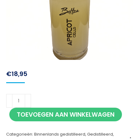
€
18,95
Beltza
Apricot
TOEVOEGEN AAN WINKELWAGEN
Cello
50cl
Categorieën:
Binnenlands gedistilleerd
,
Gedistilleerd
,
aantal