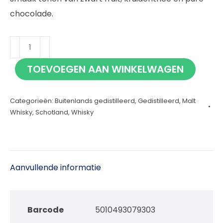
chocolade.
Berry
Bros
TOEVOEGEN AAN WINKELWAGEN
en
Rudd
Categorieën:
Buitenlands gedistilleerd
,
Gedistilleerd
,
Malt
Sherry
Whisky
,
Schotland
,
Whisky
Cask
Matured
70cl
aantal
Aanvullende informatie
Barcode
5010493079303