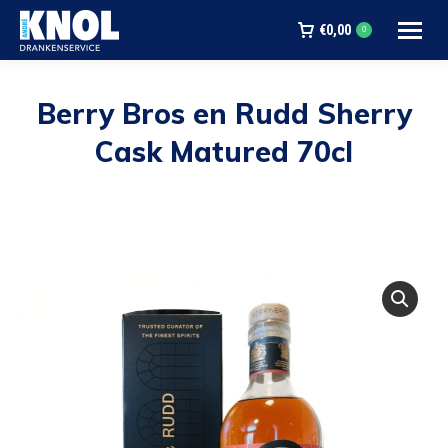
€
0,00
0
Berry Bros en Rudd Sherry
Cask Matured 70cl
Je bent hier: