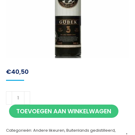
€
40,50
Beylerbeyi
Göbek
TOEVOEGEN AAN WINKELWAGEN
3
70cl
Categorieën:
Andere likeuren
,
Buitenlands gedistilleerd
,
aantal