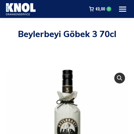
€
0,00
0
Beylerbeyi Göbek 3 70cl
Je bent hier: