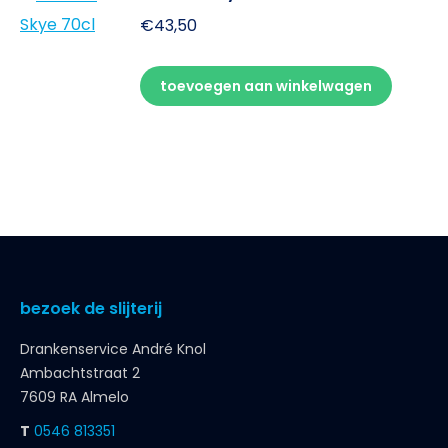
€
43,50
toevoegen aan winkelwagen
bezoek de slijterij
Drankenservice André Knol
Ambachtstraat 2
7609 RA Almelo
T
0546 813351