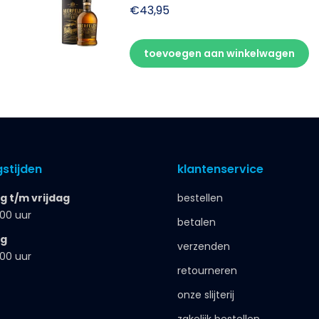
€
43,95
toevoegen aan winkelwagen
stijden
klantenservice
 t/m vrijdag
bestellen
.00 uur
betalen
ag
verzenden
.00 uur
retourneren
onze slijterij
zakelijk bestellen