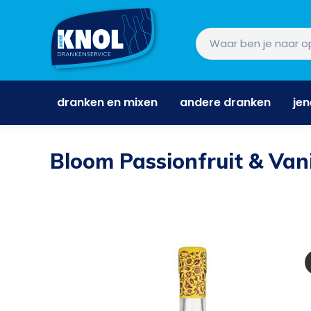
dranken en mixen
andere dranken
je
dranken en mixen
andere dranken
je
Bloom Passionfruit & Vani