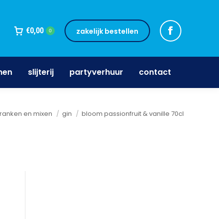
jnen
slijterij
partyverhuur
contact
€
0,00
zakelijk bestellen
0
nen
slijterij
partyverhuur
contact
ier:
ranken en mixen
gin
bloom passionfruit & vanille 70cl