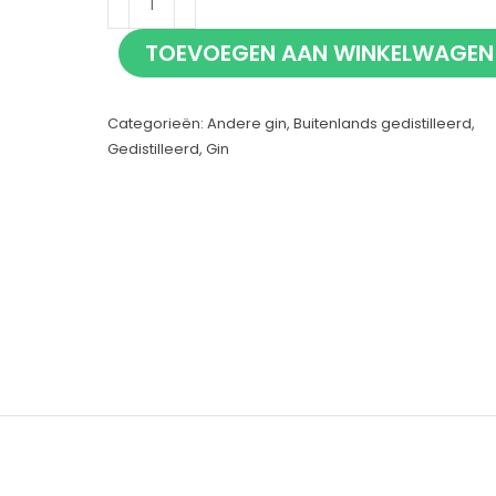
Passionfruit
TOEVOEGEN AAN WINKELWAGEN
&
Vanille
Categorieën:
Andere gin
,
Buitenlands gedistilleerd
,
70cl
Gedistilleerd
,
Gin
aantal