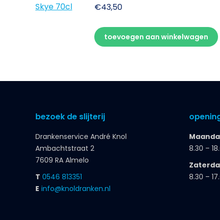
€
43,50
toevoegen aan winkelwagen
bezoek de slijterij
opening
Drankenservice André Knol
Maandag
Ambachtstraat 2
8.30 – 18
7609 RA Almelo
Zaterd
T
0546 813351
8.30 – 17
E
info@knoldranken.nl