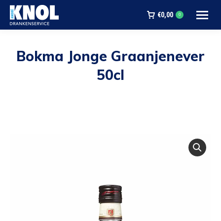
€
0,00
0
Bokma Jonge Graanjenever
50cl
Je bent hier: