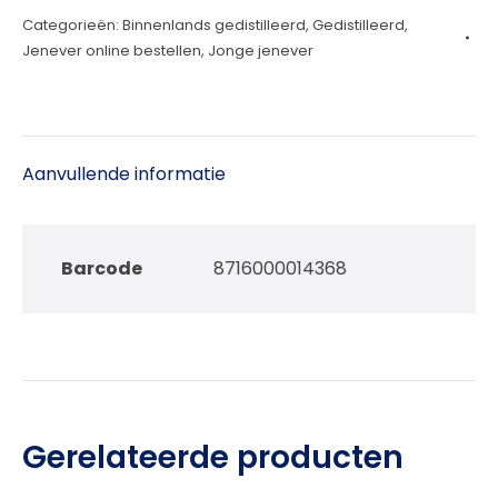
Categorieën:
Binnenlands gedistilleerd
,
Gedistilleerd
,
aantal
Jenever online bestellen
,
Jonge jenever
Aanvullende informatie
Barcode
8716000014368
Gerelateerde producten