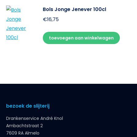
Bols Jonge Jenever 100cl
€
16,75
toevoegen aan winkelwagen
bezoek de slijterij
Drankenservice André Knol
Ambachtstraat 2
7609 RA Almelo