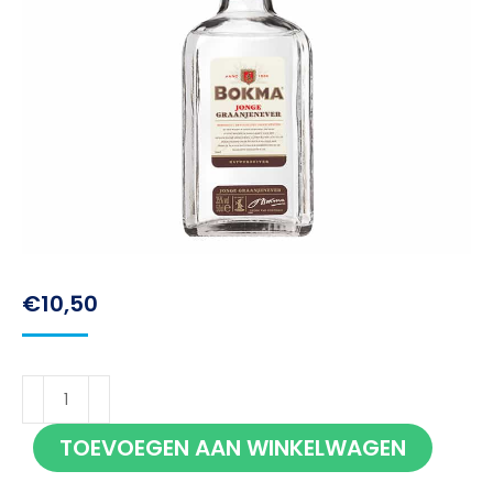
€
10,50
Bokma
Jonge
TOEVOEGEN AAN WINKELWAGEN
Graanjenever
50cl