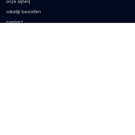
onze slijterij
zakelijk bestellen
contact
de afspraak is
< 18 jaar, deze website is niet voor jou bestemd
< 18 jaar verkopen wij geen alcohol
< 25 jaar, laat je legitimatie zien
algemene voorwaarden
|
privacy verklaring
| website:
Bureau
Peters