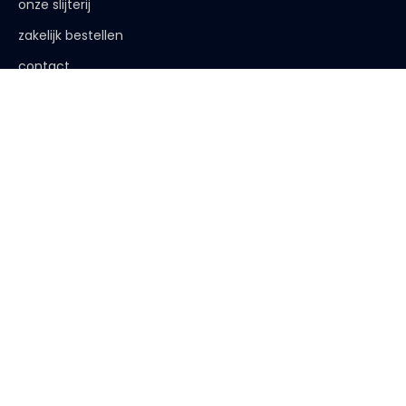
onze slijterij
zakelijk bestellen
contact
de afspraak is
< 18 jaar, deze website is niet voor jou bestemd
< 18 jaar verkopen wij geen alcohol
< 25 jaar, laat je legitimatie zien
algemene voorwaarden
|
privacy verklaring
| website:
Bureau
Peters