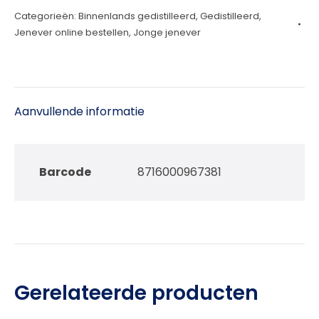
Categorieën:
Binnenlands gedistilleerd
,
Gedistilleerd
,
aantal
Jenever online bestellen
,
Jonge jenever
Aanvullende informatie
Barcode
8716000967381
Gerelateerde producten