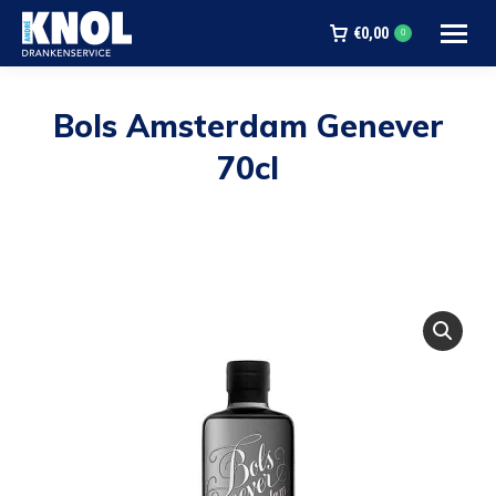
€
0,00
0
Bols Amsterdam Genever
70cl
Je bent hier: