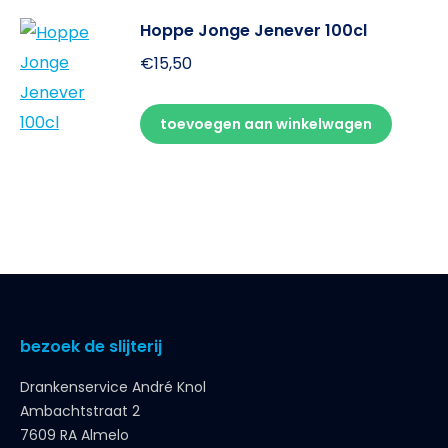
Hoppe Jonge Jenever 100cl
€
15,50
toevoegen aan winkelwagen
bezoek de slijterij
Drankenservice André Knol
Ambachtstraat 2
7609 RA Almelo