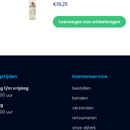
€
16,25
toevoegen aan winkelwagen
stijden
klantenservice
 t/m vrijdag
bestellen
.00 uur
betalen
ag
verzenden
.00 uur
retourneren
onze slijterij