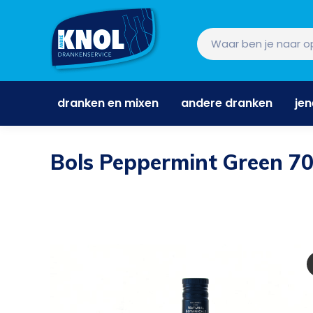
dranken en mixen
andere dranken
je
dranken en mixen
andere dranken
je
Bols Peppermint Green 70