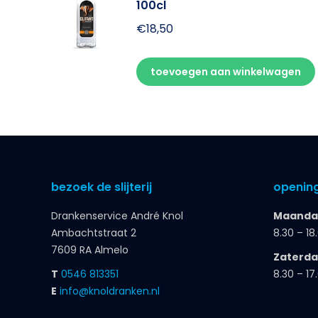
100cl
€
18,50
toevoegen aan winkelwagen
bezoek de slijterij
opening
Drankenservice André Knol
Maandag
Ambachtstraat 2
8.30 – 18
7609 RA Almelo
Zaterd
T
0546 813351
8.30 – 17
E
info@knoldranken.nl