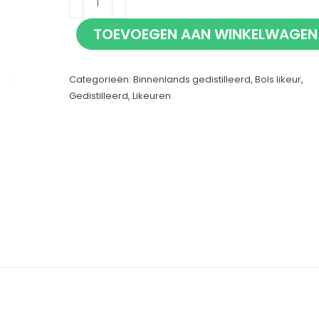
Peppermint
TOEVOEGEN AAN WINKELWAGEN
Green
70cl
Categorieën:
Binnenlands gedistilleerd
,
Bols likeur
,
aantal
Gedistilleerd
,
Likeuren