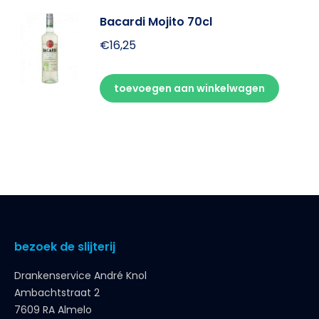
Bacardi Mojito 70cl
€
16,25
toevoegen aan winkelwagen
bezoek de slijterij
Drankenservice André Knol
Ambachtstraat 2
7609 RA Almelo