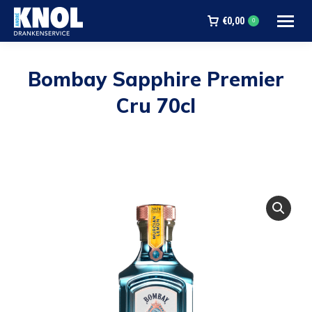
€
0,00
0
Bombay Sapphire Premier
Cru 70cl
Je bent hier: