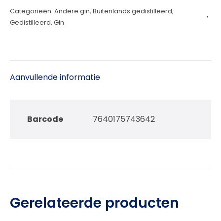
Categorieën:
Andere gin
,
Buitenlands gedistilleerd
,
70cl
Gedistilleerd
,
Gin
aantal
Aanvullende informatie
Barcode
7640175743642
Gerelateerde producten