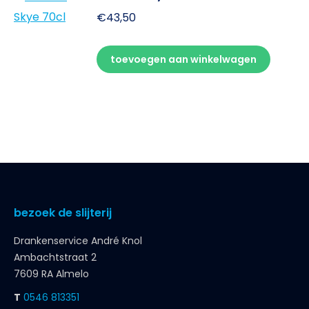
€
43,50
toevoegen aan winkelwagen
bezoek de slijterij
Drankenservice André Knol
Ambachtstraat 2
7609 RA Almelo
T
0546 813351