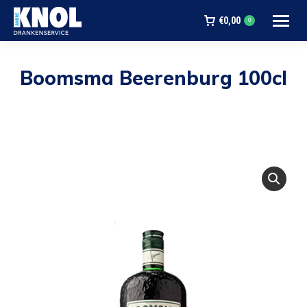
€
0,00
0
Boomsma Beerenburg 100cl
Je bent hier: