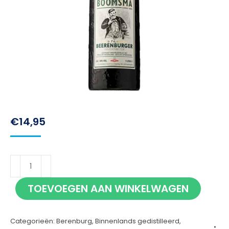
€
14,95
Boomsma
Beerenburg
TOEVOEGEN AAN WINKELWAGEN
100cl
aantal
Categorieën:
Berenburg
,
Binnenlands gedistilleerd
,