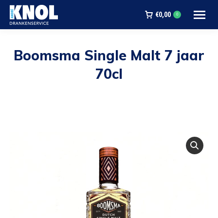
€
0,00
0
Boomsma Single Malt 7 jaar
70cl
Je bent hier: