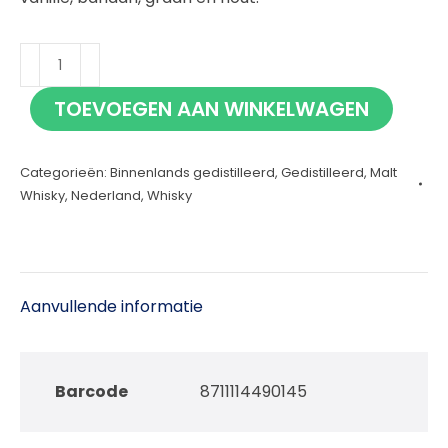
Boomsma
Single
TOEVOEGEN AAN WINKELWAGEN
Malt
7
Categorieën:
Binnenlands gedistilleerd
,
Gedistilleerd
,
Malt
jaar
Whisky
,
Nederland
,
Whisky
70cl
aantal
Aanvullende informatie
Barcode
8711114490145