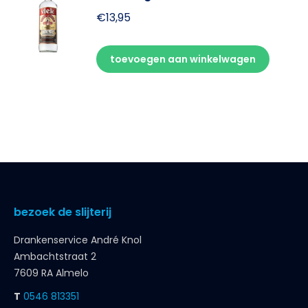
€
13,95
toevoegen aan winkelwagen
bezoek de slijterij
Drankenservice André Knol
Ambachtstraat 2
7609 RA Almelo
T
0546 813351