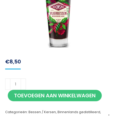
€
8,50
Boomsma
Vlierbessen
TOEVOEGEN AAN WINKELWAGEN
50cl
aantal
Categorieën:
Bessen / Kersen
,
Binnenlands gedistilleerd
,