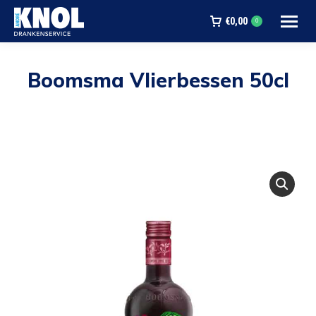
€
0,00
0
Boomsma Vlierbessen 50cl
Je bent hier: