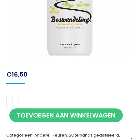
€
16,50
Boswandeling
70cl
TOEVOEGEN AAN WINKELWAGEN
aantal
Categorieën:
Andere likeuren
,
Buitenlands gedistilleerd
,