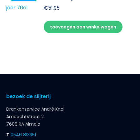
€
51,95
toevoegen aan winkelwagen
bezoek de slijterij
Drankenservice André Knol
Ambachtstraat 2
7609 RA Almelo
T
0546 813351