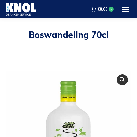
€
0,00
0
Boswandeling 70cl
Je bent hier: