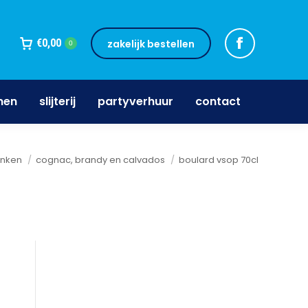
jnen
slijterij
partyverhuur
contact
€
0,00
zakelijk bestellen
0
nen
slijterij
partyverhuur
contact
anken
cognac, brandy en calvados
boulard vsop 70cl