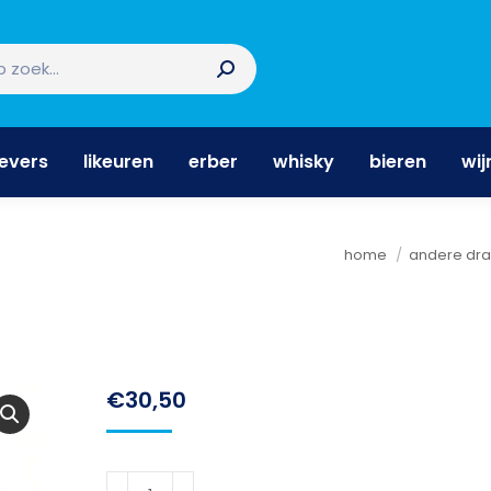
nevers
likeuren
erber
whisky
bieren
wi
nevers
likeuren
erber
whisky
bieren
wij
Je bent hier:
home
andere dr
€
30,50
Boulard