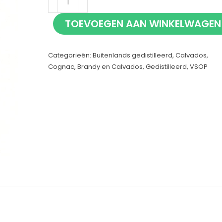
VSOP
TOEVOEGEN AAN WINKELWAGEN
70cl
aantal
Categorieën:
Buitenlands gedistilleerd
,
Calvados
,
Cognac, Brandy en Calvados
,
Gedistilleerd
,
VSOP