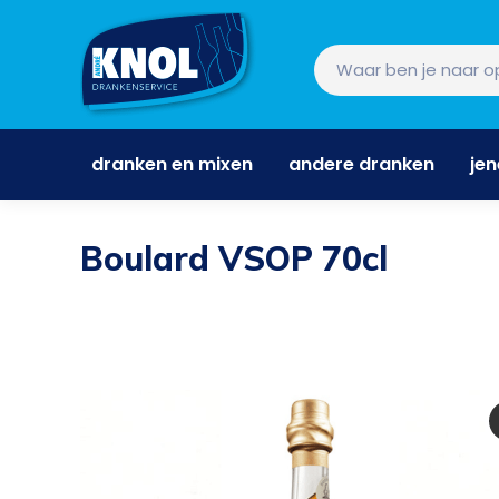
dranken en mixen
andere dranken
je
dranken en mixen
andere dranken
je
Boulard VSOP 70cl