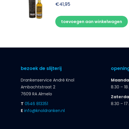
€
41,95
toevoegen aan winkelwagen
bezoek de slijterij
opening
Drankenservice André Knol
Maandag
Ambachtstraat 2
8.30 – 18
7609 RA Almelo
Zaterd
T
0546 813351
8.30 – 17
E
info@knoldranken.nl