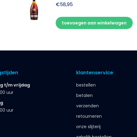
€
58,95
toevoegen aan winkelwagen
stijden
klantenservice
 t/m vrijdag
bestellen
.00 uur
betalen
ag
verzenden
.00 uur
retourneren
onze slijterij
zakelijk bestellen