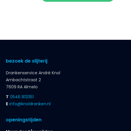
bezoek de slijterij
Drankenservice André Knol
Ambachtstraat 2
7609 RA Almelo
T
0546 813351
E
info@knoldranken.nl
openingstijden