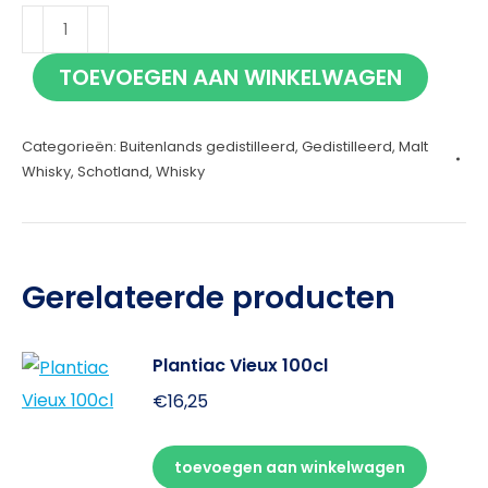
Bowmore
18
TOEVOEGEN AAN WINKELWAGEN
jaar
70cl
Categorieën:
Buitenlands gedistilleerd
,
Gedistilleerd
,
Malt
aantal
Whisky
,
Schotland
,
Whisky
Gerelateerde producten
Plantiac Vieux 100cl
€
16,25
toevoegen aan winkelwagen