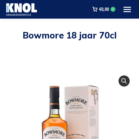
€
0,00
0
Bowmore 18 jaar 70cl
Je bent hier: