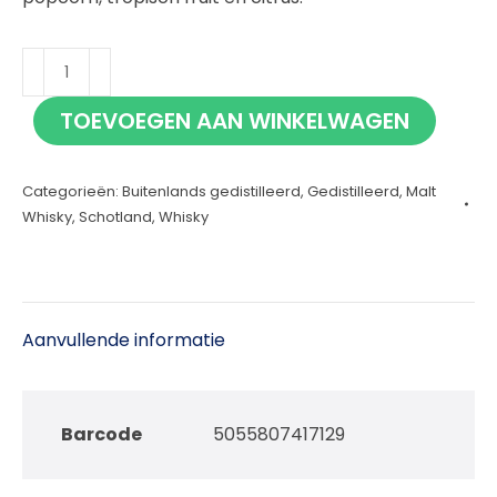
Bruichladdich
Islay
TOEVOEGEN AAN WINKELWAGEN
Barley
2014
Categorieën:
Buitenlands gedistilleerd
,
Gedistilleerd
,
Malt
70cl
Whisky
,
Schotland
,
Whisky
aantal
Aanvullende informatie
Barcode
5055807417129