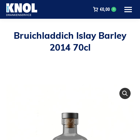
€
0,00
0
Bruichladdich Islay Barley
2014 70cl
Je bent hier: