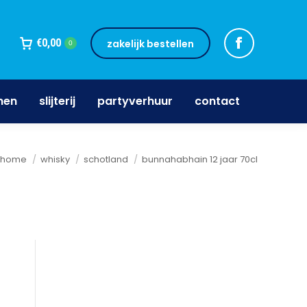
jnen
slijterij
partyverhuur
contact
€
0,00
zakelijk bestellen
0
nen
slijterij
partyverhuur
contact
Je bent hier:
home
whisky
schotland
bunnahabhain 12 jaar 70cl