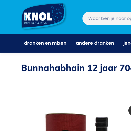
dranken en mixen
andere dranken
je
dranken en mixen
andere dranken
je
Bunnahabhain 12 jaar 70