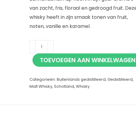
van zacht, fris, floraal en gedroogd fruit. Dez
whisky heeft in zijn smaak tonen van fruit,
noten, vanille en karamel.
Bunnahabhain
12
TOEVOEGEN AAN WINKELWAGEN
jaar
70cl
Categorieën:
Buitenlands gedistilleerd
,
Gedistilleerd
,
aantal
Malt Whisky
,
Schotland
,
Whisky