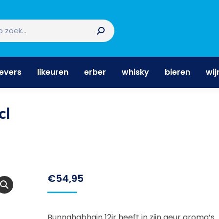
nevers
likeuren
erber
whisky
bieren
wi
nevers
likeuren
erber
whisky
bieren
wij
cl
€
54,95
Bunnahabhain 12jr heeft in zijn geur aroma’s