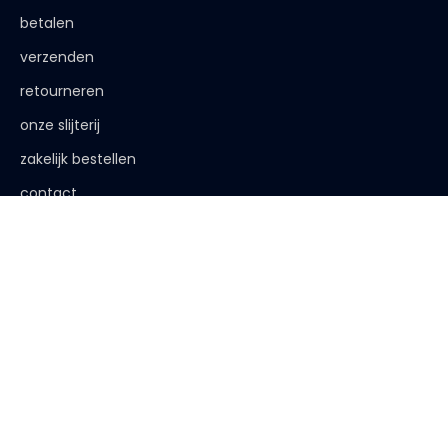
betalen
verzenden
retourneren
onze slijterij
zakelijk bestellen
contact
de afspraak is
< 18 jaar, deze website is niet voor jou bestemd
< 18 jaar verkopen wij geen alcohol
< 25 jaar, laat je legitimatie zien