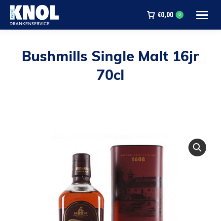
€
0,00
0
Bushmills Single Malt 16jr
70cl
Je bent hier: