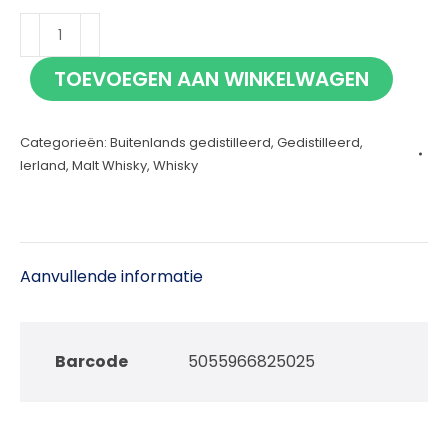
Bushmills
Single
TOEVOEGEN AAN WINKELWAGEN
Malt
16jr
Categorieën:
Buitenlands gedistilleerd
,
Gedistilleerd
,
70cl
Ierland
,
Malt Whisky
,
Whisky
aantal
Aanvullende informatie
Barcode
5055966825025