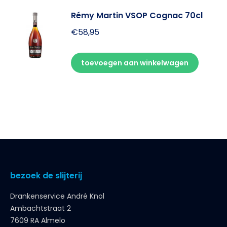
Rémy Martin VSOP Cognac 70cl
€
58,95
toevoegen aan winkelwagen
bezoek de slijterij
Drankenservice André Knol
Ambachtstraat 2
7609 RA Almelo