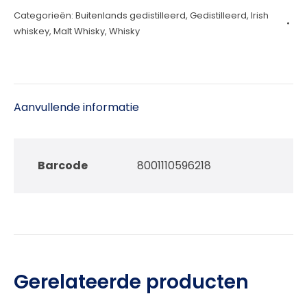
Categorieën:
Buitenlands gedistilleerd
,
Gedistilleerd
,
Irish
Batch
whiskey
,
Malt Whisky
,
Whisky
46,3%
70cl
aantal
Aanvullende informatie
Barcode
8001110596218
Gerelateerde producten