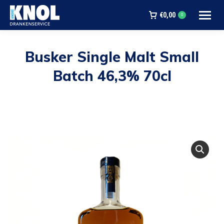
€
0,00
0
Busker Single Malt Small
Batch 46,3% 70cl
Je bent hier: