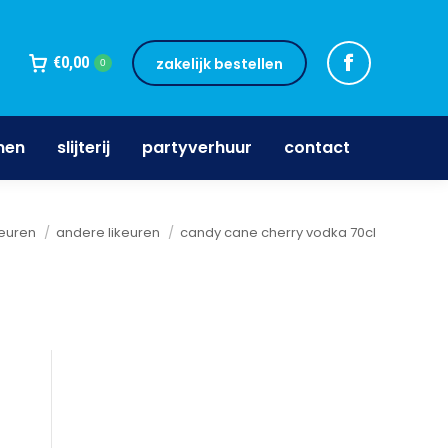
jnen
slijterij
partyverhuur
contact
€
0,00
zakelijk bestellen
0
nen
slijterij
partyverhuur
contact
ier:
keuren
andere likeuren
candy cane cherry vodka 70cl