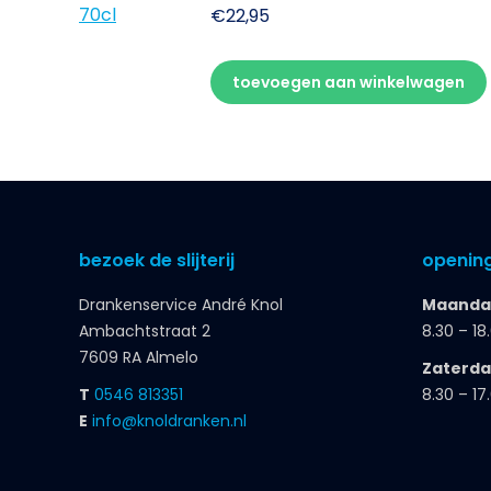
€
22,95
toevoegen aan winkelwagen
bezoek de slijterij
opening
Drankenservice André Knol
Maandag
Ambachtstraat 2
8.30 – 18
7609 RA Almelo
Zaterd
T
0546 813351
8.30 – 17
E
info@knoldranken.nl