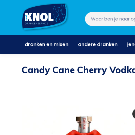
dranken en mixen
andere dranken
je
dranken en mixen
andere dranken
je
Candy Cane Cherry Vodka