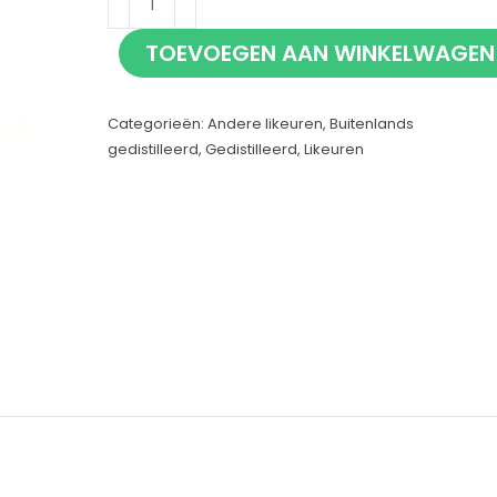
Cane
TOEVOEGEN AAN WINKELWAGEN
Cherry
Vodka
Categorieën:
Andere likeuren
,
Buitenlands
70cl
gedistilleerd
,
Gedistilleerd
,
Likeuren
aantal