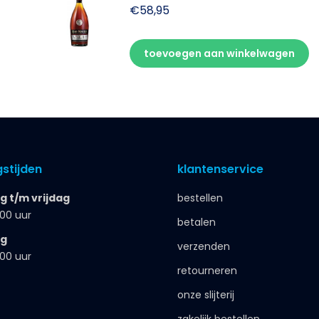
€
58,95
toevoegen aan winkelwagen
stijden
klantenservice
 t/m vrijdag
bestellen
.00 uur
betalen
ag
verzenden
.00 uur
retourneren
onze slijterij
zakelijk bestellen