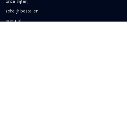
onze slijterij
zakelijk bestellen
contact
de afspraak is
< 18 jaar, deze website is niet voor jou bestemd
< 18 jaar verkopen wij geen alcohol
< 25 jaar, laat je legitimatie zien
algemene voorwaarden
|
privacy verklaring
| website:
Bureau
Peters