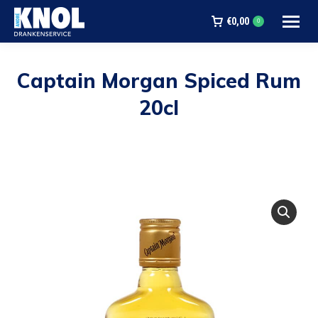
€
0,00
0
Captain Morgan Spiced Rum
20cl
Je bent hier: