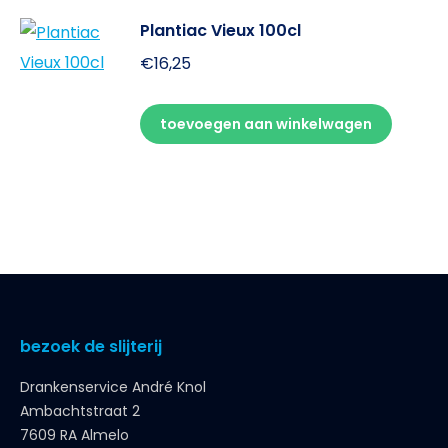
Plantiac Vieux 100cl
€
16,25
toevoegen aan winkelwagen
bezoek de slijterij
Drankenservice André Knol
Ambachtstraat 2
7609 RA Almelo