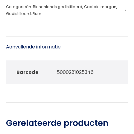
Categorieën:
Binnenlands gedistilleerd
,
Captain morgan
,
20cl
Gedistilleerd
,
Rum
aantal
Aanvullende informatie
Barcode
5000281025346
Gerelateerde producten