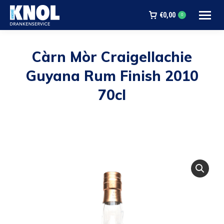
€
0,00
0
Càrn Mòr Craigellachie
Guyana Rum Finish 2010
70cl
Je bent hier: