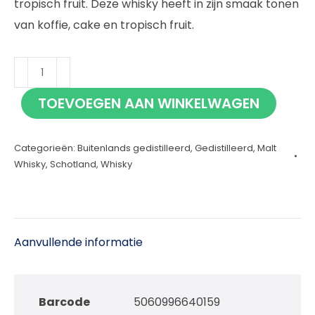
tropisch fruit. Deze whisky heeft in zijn smaak tonen
van koffie, cake en tropisch fruit.
Càrn
Mòr
TOEVOEGEN AAN WINKELWAGEN
Craigellachie
Guyana
Categorieën:
Buitenlands gedistilleerd
,
Gedistilleerd
,
Malt
Rum
Whisky
,
Schotland
,
Whisky
Finish
2010
70cl
aantal
Aanvullende informatie
Barcode
5060996640159