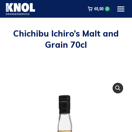
€
0,00
0
Chichibu Ichiro’s Malt and
Grain 70cl
Je bent hier: