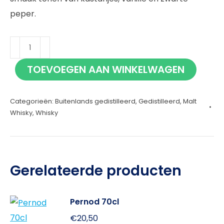
peper.
Chichibu
Ichiro's
TOEVOEGEN AAN WINKELWAGEN
Malt
and
Categorieën:
Buitenlands gedistilleerd
,
Gedistilleerd
,
Malt
Grain
Whisky
,
Whisky
70cl
aantal
Gerelateerde producten
Pernod 70cl
€
20,50