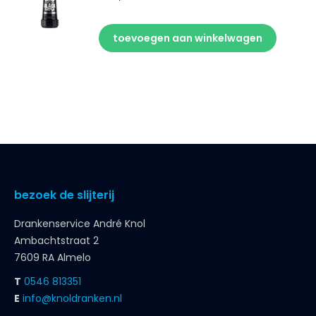
toevoegen aan winkelwagen
bezoek de slijterij
Drankenservice André Knol
Ambachtstraat 2
7609 RA Almelo
T
0546 813351
E
info@knoldranken.nl