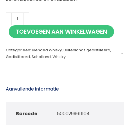
Chivas
Regal
TOEVOEGEN AAN WINKELWAGEN
EXTRA
13
Categorieën:
Blended Whisky
,
Buitenlands gedistilleerd
,
jaar
Gedistilleerd
,
Schotland
,
Whisky
70cl
aantal
Aanvullende informatie
Barcode
5000299611104