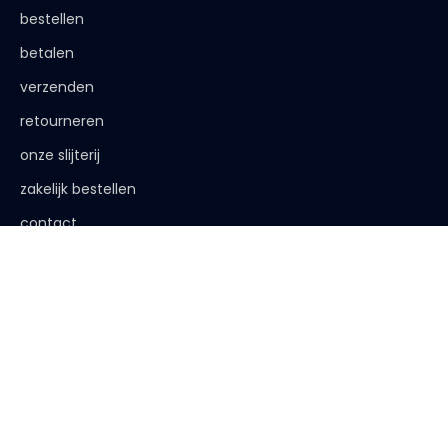
bestellen
betalen
verzenden
retourneren
onze slijterij
zakelijk bestellen
contact
de afspraak is
< 18 jaar, deze website is niet voor jou bestemd
< 18 jaar verkopen wij geen alcohol
< 25 jaar, laat je legitimatie zien