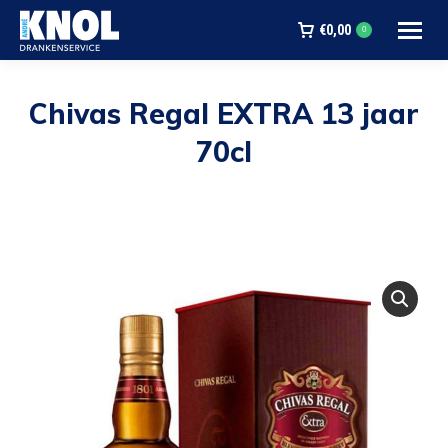
€
0,00
0
Chivas Regal EXTRA 13 jaar
70cl
Je bent hier: