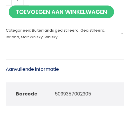
70cl
TOEVOEGEN AAN WINKELWAGEN
aantal
Categorieën:
Buitenlands gedistilleerd
,
Gedistilleerd
,
Ierland
,
Malt Whisky
,
Whisky
Aanvullende informatie
Barcode
5099357002305