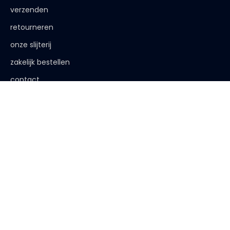
verzenden
retourneren
onze slijterij
zakelijk bestellen
contact
de afspraak is
< 18 jaar, deze website is niet voor jou bestemd
< 18 jaar verkopen wij geen alcohol
< 25 jaar, laat je legitimatie zien