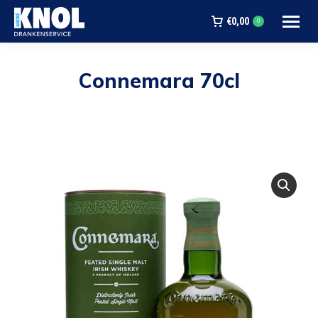
€
0,00
0
Connemara 70cl
Je bent hier: