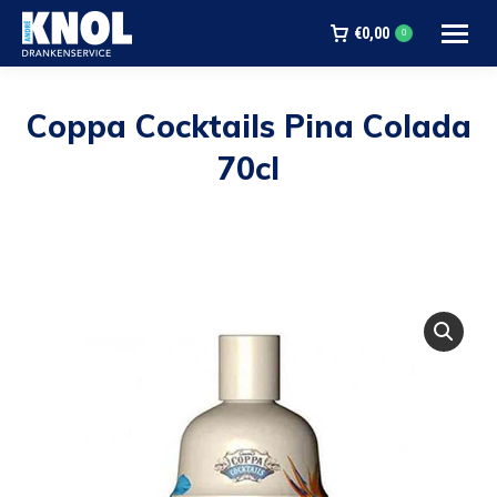
€
0,00
0
Coppa Cocktails Pina Colada
70cl
Je bent hier: