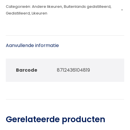
Categorieën:
Andere likeuren
,
Buitenlands gedistilleerd
,
70cl
Gedistilleerd
,
Likeuren
aantal
Aanvullende informatie
Barcode
8712436104819
Gerelateerde producten