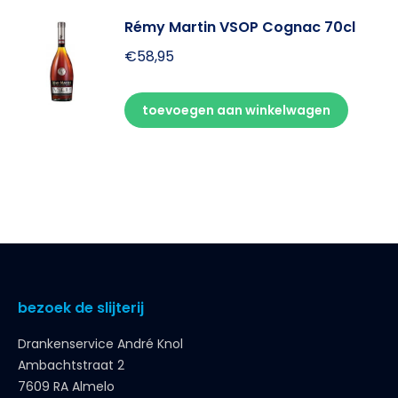
Rémy Martin VSOP Cognac 70cl
€
58,95
toevoegen aan winkelwagen
bezoek de slijterij
Drankenservice André Knol
Ambachtstraat 2
7609 RA Almelo