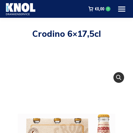
€
0,00
0
Crodino 6×17,5cl
Je bent hier: