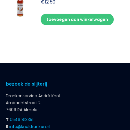
€
12,50
toevoegen aan winkelwagen
bezoek de slijterij
Drankenservice André Knol
Ambachtstraat 2
7609 RA Almelo
T
0546 813351
E
info@knoldranken.nl