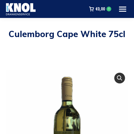
€
0,00
0
Culemborg Cape White 75cl
Je bent hier: