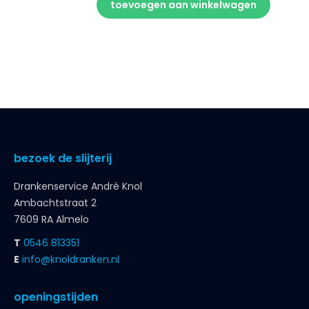
toevoegen aan winkelwagen
bezoek de slijterij
Drankenservice André Knol
Ambachtstraat 2
7609 RA Almelo
T
0546 813351
E
info@knoldranken.nl
openingstijden