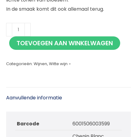
In de smaak komt dit ook allemaal terug.
Culemborg
Cape
TOEVOEGEN AAN WINKELWAGEN
White
75cl
aantal
Categorieën:
Wijnen
,
Witte wijn
Aanvullende informatie
Barcode
6001506003599
Chenin Blanc,