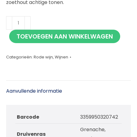
zoethout achtige tonen.
Delas
Châteauneuf
TOEVOEGEN AAN WINKELWAGEN
Du
Pape
75cl
Categorieën:
Rode wijn
,
Wijnen
aantal
Aanvullende informatie
Barcode
3359950320742
Grenache,
Druivenras