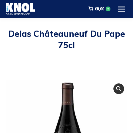
€
0,00
0
Delas Châteauneuf Du Pape
75cl
Je bent hier: