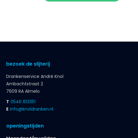
bezoek de slijterij
Drankenservice André Knol
Ambachtstraat 2
7609 RA Almelo
T
0546 813351
E
info@knoldranken.nl
openingstijden