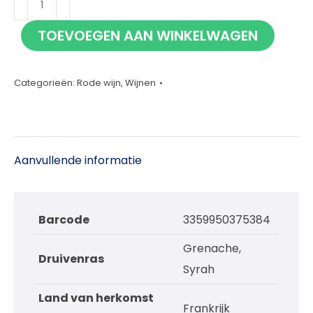
Côtes
TOEVOEGEN AAN WINKELWAGEN
Du
Rhône
75cl
Categorieën:
Rode wijn
,
Wijnen
aantal
Aanvullende informatie
Barcode
3359950375384
Grenache,
Druivenras
Syrah
Land van herkomst
Frankrijk