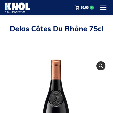
€
0,00
0
Delas Côtes Du Rhône 75cl
Je bent hier: