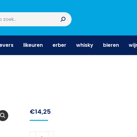
nevers
likeuren
erber
whisky
bieren
wi
nevers
likeuren
erber
whisky
bieren
wij
€
14,25
Devil