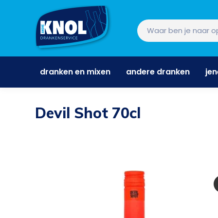
dranken en mixen
andere dranken
je
dranken en mixen
andere dranken
je
Devil Shot 70cl