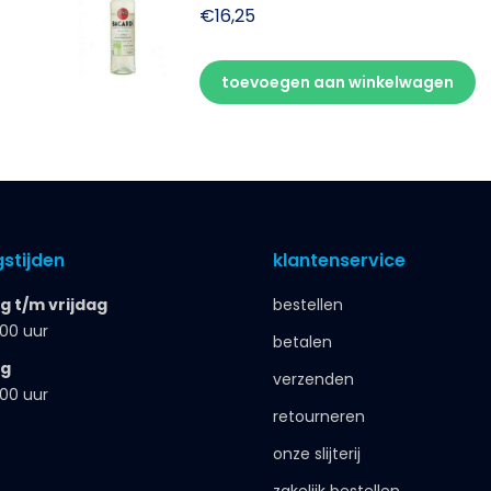
€
16,25
toevoegen aan winkelwagen
stijden
klantenservice
 t/m vrijdag
bestellen
.00 uur
betalen
ag
verzenden
.00 uur
retourneren
onze slijterij
zakelijk bestellen