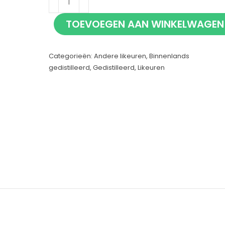
Shot
TOEVOEGEN AAN WINKELWAGEN
70cl
aantal
Categorieën:
Andere likeuren
,
Binnenlands
gedistilleerd
,
Gedistilleerd
,
Likeuren