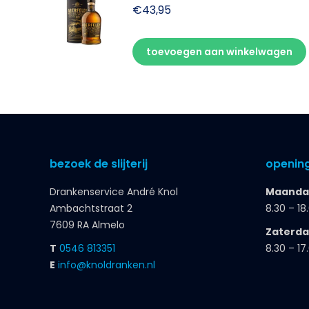
€
43,95
toevoegen aan winkelwagen
bezoek de slijterij
opening
Drankenservice André Knol
Maandag
Ambachtstraat 2
8.30 – 18
7609 RA Almelo
Zaterd
T
0546 813351
8.30 – 17
E
info@knoldranken.nl