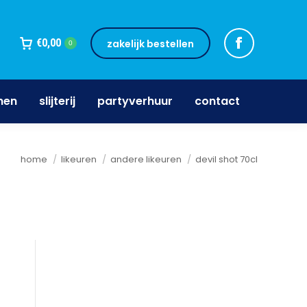
jnen
slijterij
partyverhuur
contact
€
0,00
zakelijk bestellen
0
nen
slijterij
partyverhuur
contact
Je bent hier:
home
likeuren
andere likeuren
devil shot 70cl