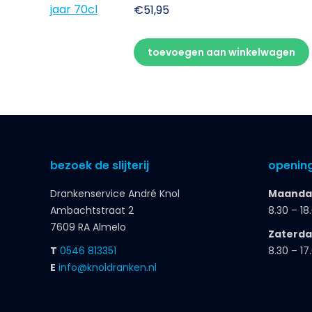
€
51,95
toevoegen aan winkelwagen
bezoek de slijterij
opening
Drankenservice André Knol
Maandag
Ambachtstraat 2
8.30 – 18
7609 RA Almelo
Zaterd
T
0546 813351
8.30 – 17
E
info@knoldranken.nl