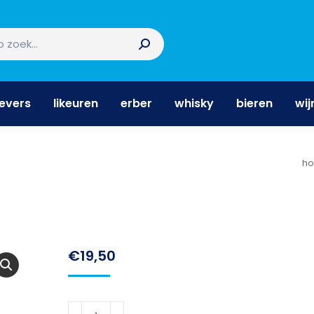
nevers
likeuren
erber
whisky
bieren
wi
nevers
likeuren
erber
whisky
bieren
wij
Je
h
€
19,50
Disaronno