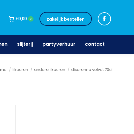
jnen
slijterij
partyverhuur
contact
€
0,00
zakelijk bestellen
0
nen
slijterij
partyverhuur
contact
 bent hier:
ome
likeuren
andere likeuren
disaronno velvet 70cl