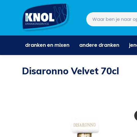
dranken en mixen
andere dranken
je
dranken en mixen
andere dranken
je
Disaronno Velvet 70cl