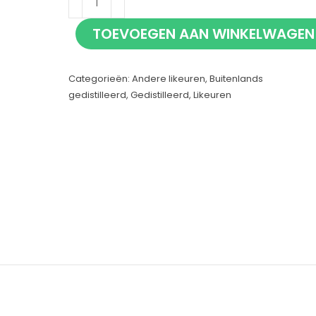
Velvet
TOEVOEGEN AAN WINKELWAGEN
70cl
aantal
Categorieën:
Andere likeuren
,
Buitenlands
gedistilleerd
,
Gedistilleerd
,
Likeuren