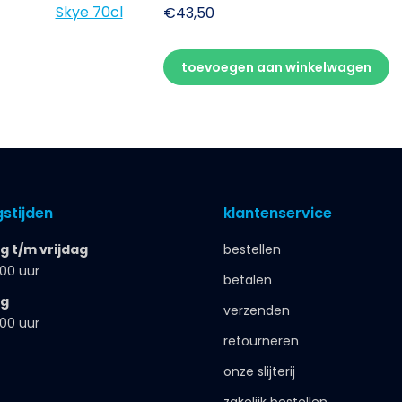
€
43,50
toevoegen aan winkelwagen
stijden
klantenservice
 t/m vrijdag
bestellen
.00 uur
betalen
ag
verzenden
.00 uur
retourneren
onze slijterij
zakelijk bestellen