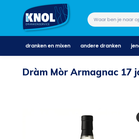
dranken en mixen
andere dranken
je
dranken en mixen
andere dranken
je
Dràm Mòr Armagnac 17 ja