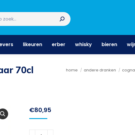
nevers
likeuren
erber
whisky
bieren
wi
nevers
likeuren
erber
whisky
bieren
wij
ar 70cl
Je bent hier:
home
andere dranken
cogna
€
80,95
Dràm