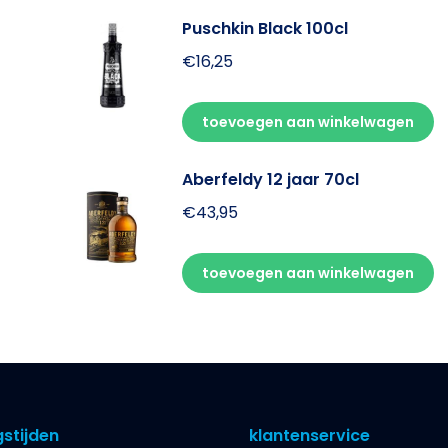
Puschkin Black 100cl
€
16,25
toevoegen aan winkelwagen
Aberfeldy 12 jaar 70cl
€
43,95
toevoegen aan winkelwagen
stijden
klantenservice