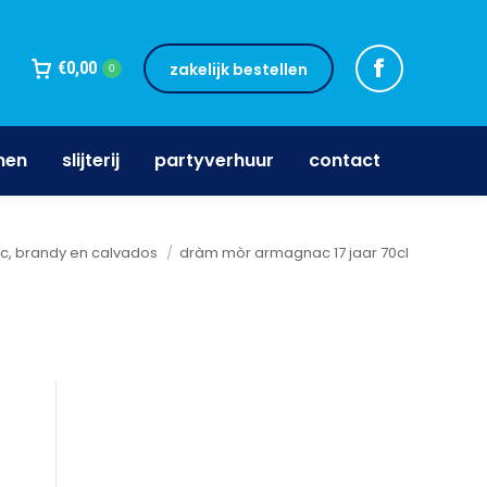
jnen
slijterij
partyverhuur
contact
€
0,00
zakelijk bestellen
0
nen
slijterij
partyverhuur
contact
c, brandy en calvados
dràm mòr armagnac 17 jaar 70cl