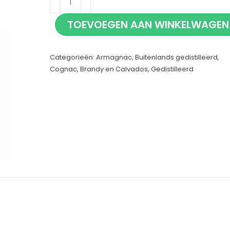
Mòr
TOEVOEGEN AAN WINKELWAGEN
Armagnac
17
Categorieën:
Armagnac
,
Buitenlands gedistilleerd
,
jaar
Cognac, Brandy en Calvados
,
Gedistilleerd
70cl
aantal