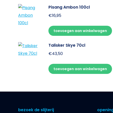
Pisang Ambon 100cl
€
16,95
toevoegen aan winkelwagen
Talisker Skye 70cl
€
43,50
toevoegen aan winkelwagen
bezoek de slijterij
opening