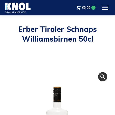
€
0,00
0
Erber Tiroler Schnaps
Williamsbirnen 50cl
Je bent hier: