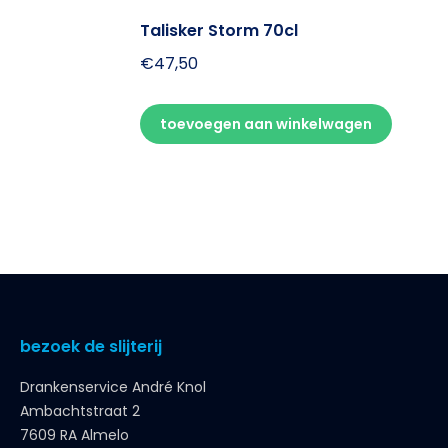
Talisker Storm 70cl
€
47,50
toevoegen aan winkelwagen
bezoek de slijterij
Drankenservice André Knol
Ambachtstraat 2
7609 RA Almelo