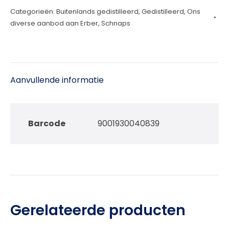
Categorieën:
Buitenlands gedistilleerd
,
Gedistilleerd
,
Ons
50cl
diverse aanbod aan Erber
,
Schnaps
aantal
Aanvullende informatie
Barcode
9001930040839
Gerelateerde producten