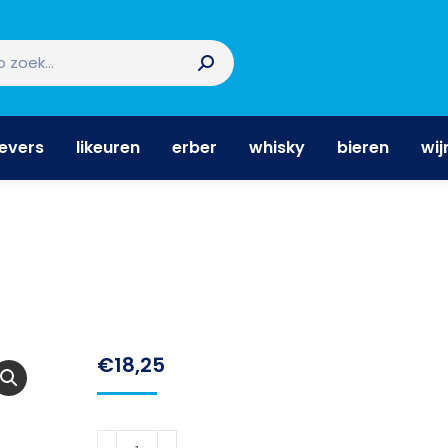
nevers
likeuren
erber
whisky
bieren
wi
nevers
likeuren
erber
whisky
bieren
wij
€
18,25
Esbjaerg