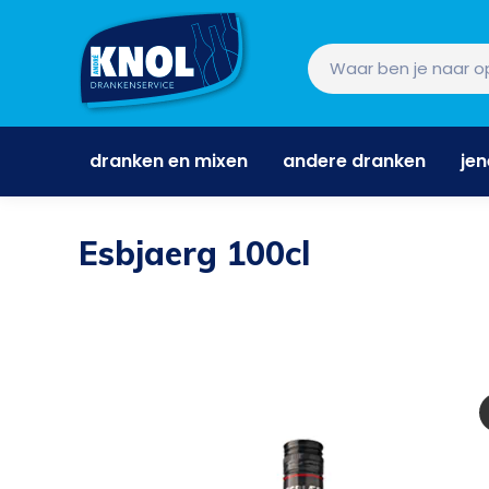
dranken en mixen
andere dranken
je
dranken en mixen
andere dranken
je
Esbjaerg 100cl