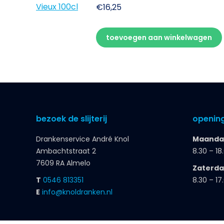
€
16,25
toevoegen aan winkelwagen
bezoek de slijterij
opening
Drankenservice André Knol
Maandag
Ambachtstraat 2
8.30 – 18
7609 RA Almelo
Zaterd
T
0546 813351
8.30 – 17
E
info@knoldranken.nl