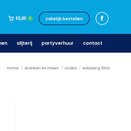
jnen
slijterij
partyverhuur
contact
€
0,00
zakelijk bestellen
0
nen
slijterij
partyverhuur
contact
Je bent hier:
home
dranken en mixen
vodka
esbjaerg 100cl