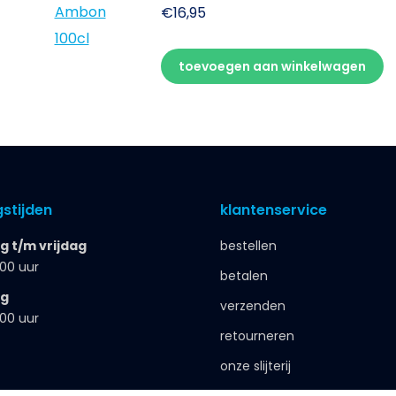
€
16,95
toevoegen aan winkelwagen
stijden
klantenservice
 t/m vrijdag
bestellen
.00 uur
betalen
ag
verzenden
.00 uur
retourneren
onze slijterij
zakelijk bestellen