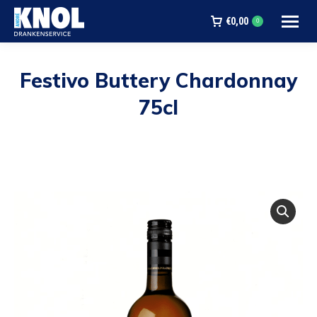
€
0,00
0
Festivo Buttery Chardonnay
75cl
Je bent hier: