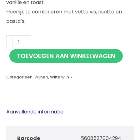
vanille en toast.
Heerlijk te combineren met vette vis, risotto en
pasta’s.
Festivo
Buttery
TOEVOEGEN AAN WINKELWAGEN
Chardonnay
75cl
aantal
Categorieën:
Wijnen
,
Witte wijn
Aanvullende informatie
Barcode
5608527004294