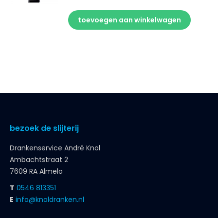
toevoegen aan winkelwagen
bezoek de slijterij
Drankenservice André Knol
Ambachtstraat 2
7609 RA Almelo
T
0546 813351
E
info@knoldranken.nl