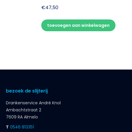
€
47,50
toevoegen aan winkelwagen
bezoek de slijterij
Drankenservice André Knol
Ambachtstraat 2
7609 RA Almelo
T
0546 813351