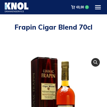
€
0,00
0
Frapin Cigar Blend 70cl
Je bent hier: