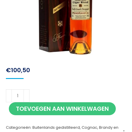
€
100,50
Frapin
Cigar
TOEVOEGEN AAN WINKELWAGEN
Blend
70cl
Categorieën:
Buitenlands gedistilleerd
,
Cognac, Brandy en
aantal