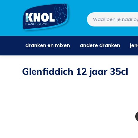
dranken en mixen
andere dranken
je
dranken en mixen
andere dranken
je
Glenfiddich 12 jaar 35cl