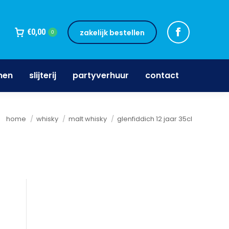
jnen
slijterij
partyverhuur
contact
€
0,00
zakelijk bestellen
0
nen
slijterij
partyverhuur
contact
Je bent hier:
home
whisky
malt whisky
glenfiddich 12 jaar 35cl