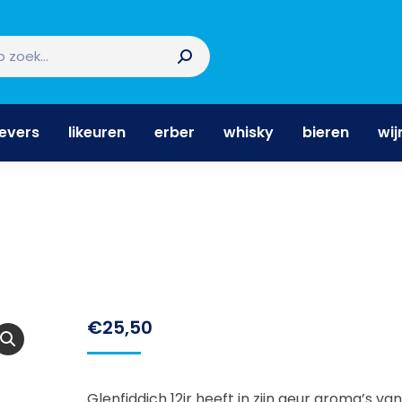
nevers
likeuren
erber
whisky
bieren
wi
nevers
likeuren
erber
whisky
bieren
wij
€
25,50
Glenfiddich 12jr heeft in zijn geur aroma’s van