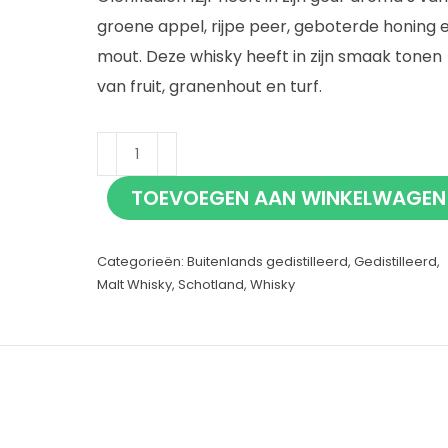
groene appel, rijpe peer, geboterde honing 
mout. Deze whisky heeft in zijn smaak tonen
van fruit, granenhout en turf.
Glenfiddich
12
TOEVOEGEN AAN WINKELWAGEN
jaar
35cl
Categorieën:
Buitenlands gedistilleerd
,
Gedistilleerd
,
aantal
Malt Whisky
,
Schotland
,
Whisky