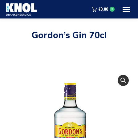
€
0,00
0
Gordon’s Gin 70cl
Je bent hier: