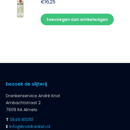
€
16,25
toevoegen aan winkelwagen
bezoek de slijterij
Drankenservice André Knol
Ambachtstraat 2
7609 RA Almelo
T
0546 813351
E
info@knoldranken.nl