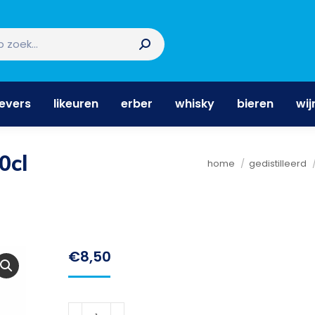
nevers
likeuren
erber
whisky
bieren
wi
nevers
likeuren
erber
whisky
bieren
wij
0cl
Je bent hier:
home
gedistilleerd
€
8,50
Hartevelt