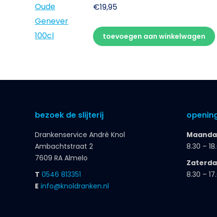
€
19,95
toevoegen aan winkelwagen
bezoek de slijterij
opening
Drankenservice André Knol
Maandag
Ambachtstraat 2
8.30 – 18
7609 RA Almelo
Zaterd
T
0546 813351
8.30 – 17
E
info@knoldranken.nl