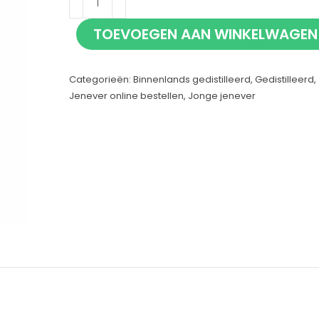
Jonge
TOEVOEGEN AAN WINKELWAGEN
Jenever
50cl
Categorieën:
Binnenlands gedistilleerd
,
Gedistilleerd
,
aantal
Jenever online bestellen
,
Jonge jenever