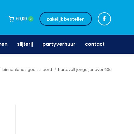
jnen
slijterij
partyverhuur
contact
€
0,00
zakelijk bestellen
0
nen
slijterij
partyverhuur
contact
binnenlands gedistilleerd
hartevelt jonge jenever 50cl