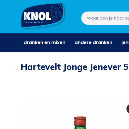
dranken en mixen
andere dranken
je
dranken en mixen
andere dranken
je
Hartevelt Jonge Jenever 5