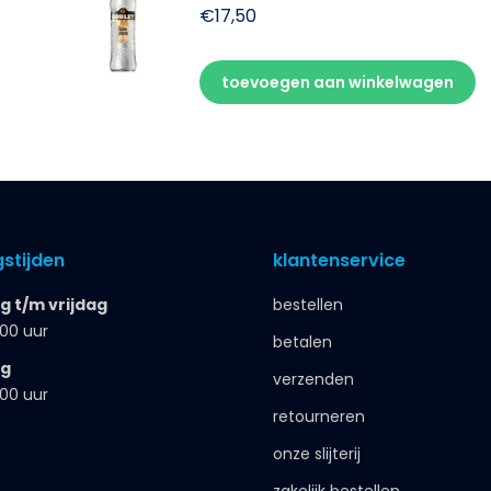
€
17,50
toevoegen aan winkelwagen
stijden
klantenservice
 t/m vrijdag
bestellen
.00 uur
betalen
ag
verzenden
.00 uur
retourneren
onze slijterij
zakelijk bestellen