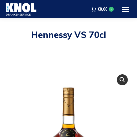
€
0,00
0
Hennessy VS 70cl
Je bent hier: