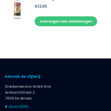
€
13,95
toevoegen aan winkelwagen
bezoek de slijterij
Drankenservice André Knol
Ambachtstraat 2
7609 RA Almelo
T
0546 813351